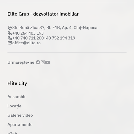
Elite Grup - dezvoltator imobiliar
Str. Bună Ziua 37, Bl. E1B, Ap. 4, Cluj-Napoca
+40 264 403 193
+40 740 711 200
+40 752 194 319
office@elite.ro
Urmăreşte-ne:
Elite City
Ansamblu
Locație
Galerie video
Apartamente
nZeb