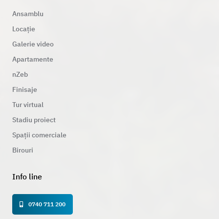
Ansamblu
Locație
Galerie video
Apartamente
nZeb
Finisaje
Tur virtual
Stadiu proiect
Spații comerciale
Birouri
Info line
0740 711 200