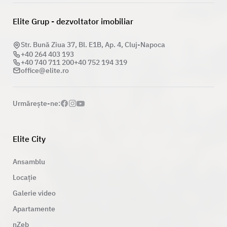
Elite Grup - dezvoltator imobiliar
Str. Bună Ziua 37, Bl. E1B, Ap. 4, Cluj-Napoca
+40 264 403 193
+40 740 711 200
+40 752 194 319
office@elite.ro
Urmăreşte-ne:
Elite City
Ansamblu
Locație
Galerie video
Apartamente
nZeb