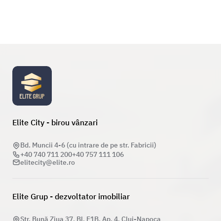
Elite City - birou vânzari
Bd. Muncii 4-6 (cu intrare de pe str. Fabricii)
+40 740 711 200
+40 757 111 106
elitecity@elite.ro
Elite Grup - dezvoltator imobiliar
Str. Bună Ziua 37, Bl. E1B, Ap. 4, Cluj-Napoca