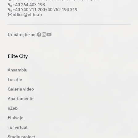
+40 264 403 193
+40 740 711 200
+40 752 194 319
office@elite.ro
Urmăreşte-ne:
Elite City
Ansamblu
Locație
Galerie video
Apartamente
nZeb
Finisaje
Tur virtual
Stadiu proiect