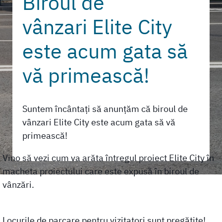
Biroul de
vânzari Elite City
este acum gata să
vă primească!
Suntem încântați să anunțăm că biroul de
vânzari Elite City este acum gata să vă
primească!
Vino să vezi cum va arăta întregul proiect Elite City în
macheta proiectului care este expusă în biroul de
vânzări.
Locurile de parcare pentru vizitatori sunt pregătite!