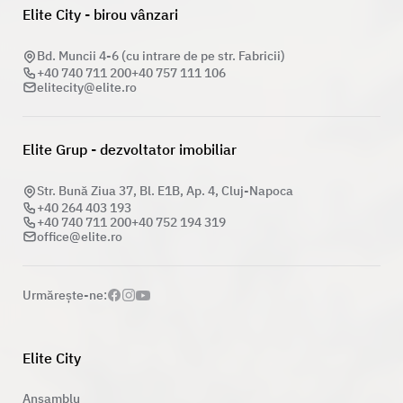
Elite City - birou vânzari
Bd. Muncii 4-6 (cu intrare de pe str. Fabricii)
+40 740 711 200
+40 757 111 106
elitecity@elite.ro
Elite Grup - dezvoltator imobiliar
Str. Bună Ziua 37, Bl. E1B, Ap. 4, Cluj-Napoca
+40 264 403 193
+40 740 711 200
+40 752 194 319
office@elite.ro
Urmăreşte-ne:
Elite City
Ansamblu