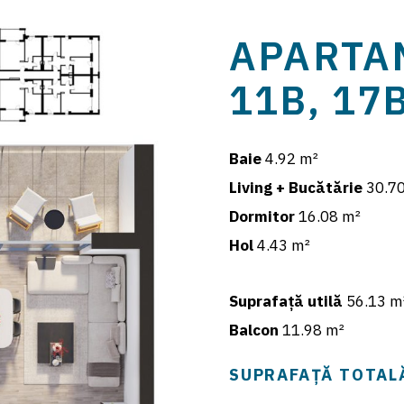
APARTA
11B, 17
Baie
4.92 m²
Living + Bucătărie
30.70
Dormitor
16.08 m²
Hol
4.43 m²
Suprafață utilă
56.13 m
Balcon
11.98 m²
SUPRAFAȚĂ TOTAL