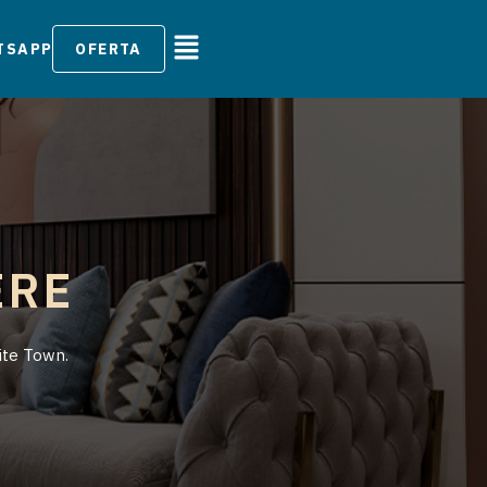
TSAPP
OFERTA
ERE
ite Town.