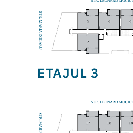
STR. LEONARD MOCIU
STR. MARIA DOGARU
5
6
6
2
ETAJUL 3
STR. LEONARD MOCIU
STR. MARIA DOGARU
17
18
1