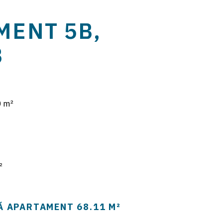
MENT 5B,
B
 m²
²
Ă APARTAMENT
68.11 M²