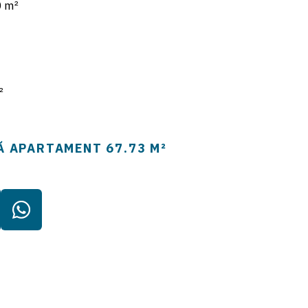
 m²
²
Ă APARTAMENT
67.73 M²