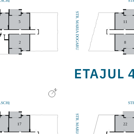
LSCHI
ST
STR. MARIA DOGARU
5
11
2
8
ETAJUL 
ST
LSCHI
STR. MARIA DOGARU
22
17
8