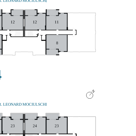
R. LEONARD MOCIULSCHI
12
11
12
8
4
R. LEONARD MOCIULSCHI
23
23
24