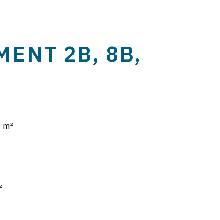
ENT 2B, 8B,
 m²
²