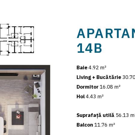
APARTAM
14B
Baie
4.92 m²
Living + Bucătărie
30.70
Dormitor
16.08 m²
Hol
4.43 m²
Suprafață utilă
56.13 m
Balcon
11.76 m²