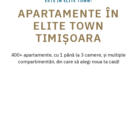
ESTE ÎN ELITE TOWN!
APARTAMENTE ÎN
ELITE TOWN
TIMIȘOARA
IMOBILUL T1
400+ apartamente, cu 1 până la 3 camere, și multiple
IMOBILUL T2
31 DE APARTAMENTE CU 1, 2 ȘI 3 CAMERE
compartimentări, din care să alegi noua ta casă!
47 DE APARTAMENTE CU 1, 2 ȘI 3 CAMERE
Acceseaza
Acceseaza