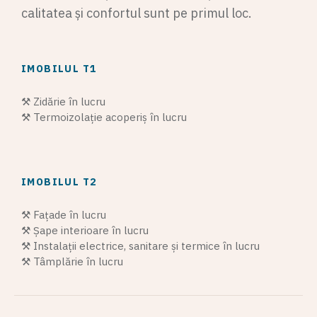
calitatea și confortul sunt pe primul loc.
IMOBILUL T1
⚒️ Zidărie în lucru
⚒️ Termoizolație acoperiș în lucru
IMOBILUL T2
⚒️ Fațade în lucru
⚒️ Șape interioare în lucru
⚒️ Instalații electrice, sanitare și termice în lucru
⚒️ Tâmplărie în lucru